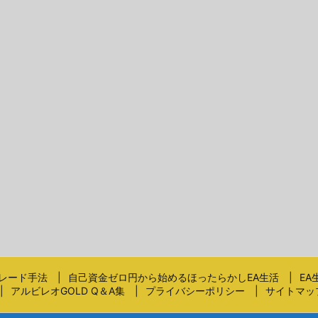
レード手法
自己資金ゼロ円から始めるほったらかしEA生活
EA
アルビレオGOLD Q＆A集
プライバシーポリシー
サイトマッ