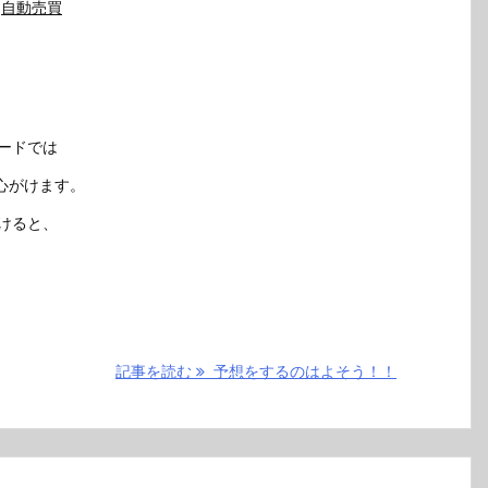
自動売買
ードでは
心がけます。
けると、
記事を読む
予想をするのはよそう！！