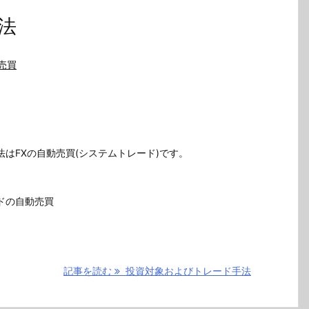
法
売買
はFXの自動売買(システムトレード)です。
ドの自動売買
記事を読む
投資対象およびトレード手法