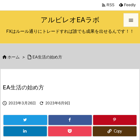

Feedly
RSS
アルビレオEAラボ

FXはルール通りにトレードすれば誰でも成果を出せるんです！！

メニュ

サイド

ホーム
>

EA生活の始め方

前へ

EA生活の始め方
次へ


2023年3月26日

2023年6月9日
検索
Copy